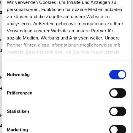
Heimshorts 26/27 Kinder
Hipbag Logo
Wir verwenden Cookies, um Inhalte und Anzeigen zu
personalisieren, Funktionen für soziale Medien anbieten
34,95 €
39,95 €
zu können und die Zugriffe auf unsere Website zu
analysieren. Außerdem geben wir Informationen zu Ihrer
Verwendung unserer Website an unsere Partner für
soziale Medien, Werbung und Analysen weiter. Unsere
Hissfahne Fastnacht
Hissfahne Karo
Partner führen diese Informationen möglicherweise mit
34,95 €
34,95 €
weiteren Daten zusammen, die Sie ihnen bereitgestellt
haben oder die sie im Rahmen Ihrer Nutzung der Dienste
gesammelt haben.
Einwilligungsauswahl
Notwendig
Hoodie Essentials Anthrazit Kinder
Hoodie Essentials Rot Kinder
44,95 €
44,95 €
Präferenzen
-40%
Statistiken
Hoodie seit 1905 Kinder
Hoodie Wardrobe Pro F.C. Beige
25/26 Herren
44,95 €
47,97 €
79,95 €
Marketing