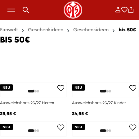
Zum Hauptinhalt springen
Anmelde
Merkli
War
Fanwelt
Geschenkideen
Geschenkideen
bis 50€
BIS 50€
NEU
NEU
Ausweichshorts 26/27 Herren
Ausweichshorts 26/27 Kinder
39,95 €
34,95 €
NEU
NEU