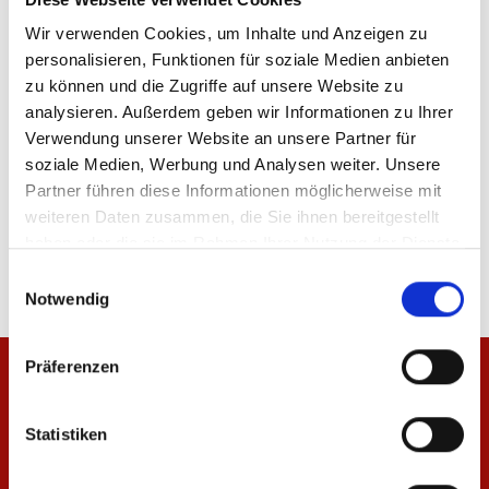
Wir verwenden Cookies, um Inhalte und Anzeigen zu
personalisieren, Funktionen für soziale Medien anbieten
zu können und die Zugriffe auf unsere Website zu
IN DEN WARENKORB
analysieren. Außerdem geben wir Informationen zu Ihrer
Verwendung unserer Website an unsere Partner für
soziale Medien, Werbung und Analysen weiter. Unsere
Partner führen diese Informationen möglicherweise mit
weiteren Daten zusammen, die Sie ihnen bereitgestellt
Produktdetails
haben oder die sie im Rahmen Ihrer Nutzung der Dienste
gesammelt haben.
Einwilligungsauswahl
Notwendig
Präferenzen
Statistiken