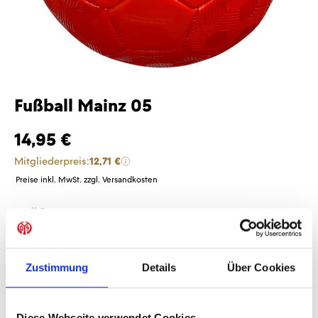
Fußball Mainz 05
14,95 €
Mitgliederpreis:
12,71 €
Preise inkl. MwSt. zzgl. Versandkosten
Größe
auswählen
1
5
Zustimmung
Details
Über Cookies
Produkt Anzahl: Gib den gewünschten Wer
Anzahl
Sofort verfügbar, Lieferzeit: 1-3 Tage
Diese Webseite verwendet Cookies