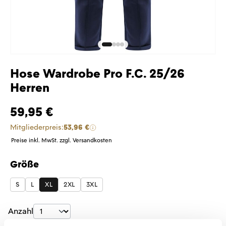
Hose Wardrobe Pro F.C. 25/26
Herren
59,95 €
Mitgliederpreis:
53,96 €
Preise inkl. MwSt. zzgl. Versandkosten
Größe
auswählen
S
L
XL
2XL
3XL
Produkt Anzahl: Gib den gewünschten Wer
Anzahl