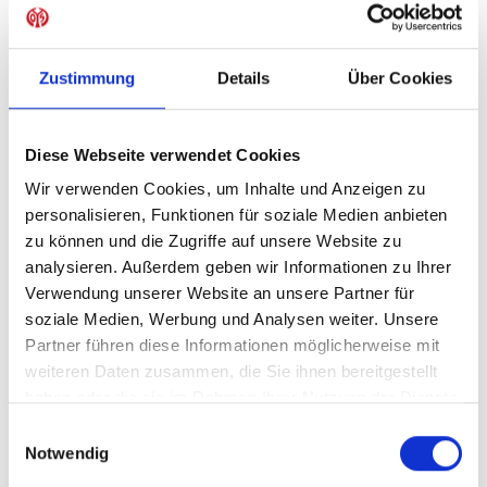
Sofort verfügbar, Lieferzeit: 5-7 Tage
Zustimmung
Details
Über Cookies
IN DEN WARENKORB
Diese Webseite verwendet Cookies
Wir verwenden Cookies, um Inhalte und Anzeigen zu
personalisieren, Funktionen für soziale Medien anbieten
zu können und die Zugriffe auf unsere Website zu
Produktdetails
analysieren. Außerdem geben wir Informationen zu Ihrer
Verwendung unserer Website an unsere Partner für
soziale Medien, Werbung und Analysen weiter. Unsere
Partner führen diese Informationen möglicherweise mit
ÄHNLICHE PRODUKTE
weiteren Daten zusammen, die Sie ihnen bereitgestellt
haben oder die sie im Rahmen Ihrer Nutzung der Dienste
gesammelt haben.
Einwilligungsauswahl
Notwendig
-40%
-40%