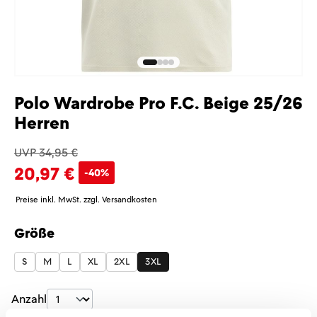
Polo Wardrobe Pro F.C. Beige 25/26
Herren
UVP 34,95 €
20,97 €
-40%
Preise inkl. MwSt. zzgl. Versandkosten
Größe
auswählen
S
M
L
XL
2XL
3XL
Produkt Anzahl: Gib den gewünschten Wer
Anzahl