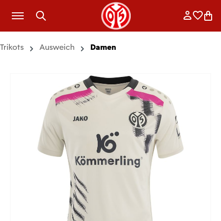
Zum Hauptinhalt springen
Anmelde
Merkli
War
Trikots
Ausweich
Damen