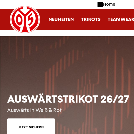
Home
m Hauptinhalt springen
Zur Suche springen
Zur Hauptnavigation springen
NEUHEITEN
TRIKOTS
TEAMWEA
AUSWÄRTSTRIKOT 26/27
Auswärts in Weiß & Rot
JETZT SICHERN