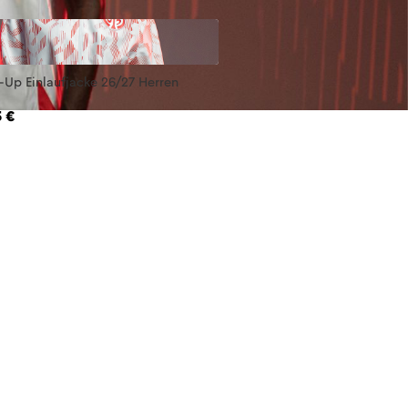
Up Einlaufjacke 26/27 Herren
 €
TREETWEAR
TYLES
BEKLEIDUNG