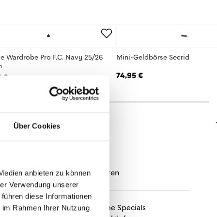
e Wardrobe Pro F.C. Navy 25/26
Mini-Geldbörse Secrid
n
74,95 €
 €
Über Cookies
wsletter
nd bleibe immer auf dem neuesten
 Medien anbieten zu können
hrer Verwendung unserer
 führen diese Informationen
exklusive Kollektionen und Online Specials
ie im Rahmen Ihrer Nutzung