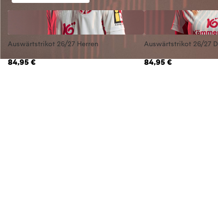
Auswärtstrikot 26/27 Herren
Auswärtstrikot 26/27
84,95 €
84,95 €
AUSWEICHTRIKOT
HEIMTRIKO
HOL DIR DEIN TRIKOT
JETZT SICHERN