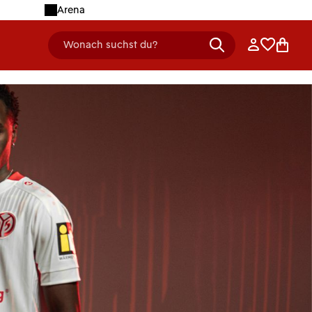
Arena
Anmelden
Merklist
Ware
Wonach suchst du?
header.searchDescription