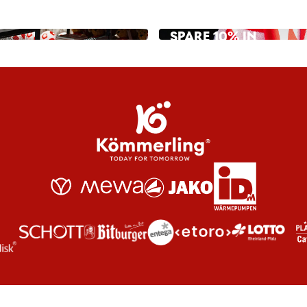
SPARE 10% IN
UNSEREM ONLINESH
JETZT MITGLIED WERDEN!