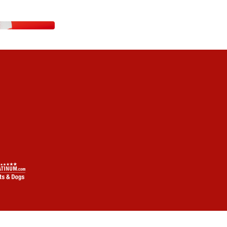
SEI LIVE DABEI
MATCHWORN TRIKOTS
OP
TICKETS SICHERN!
JETZT ENTDECKEN!