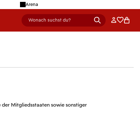
Arena
Anmelden
Merklist
Ware
Wonach suchst du?
header.searchDescription
der Mitgliedsstaaten sowie sonstiger