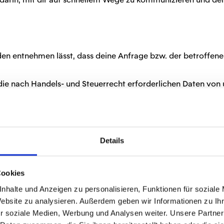
n entnehmen lässt, dass deine Anfrage bzw. der betroffene S
die nach Handels- und Steuerrecht erforderlichen Daten von 
Details
ierten Leistungen (z.B. Online-Ticketshop, Online-Fanshop)
Cookies
nummer und E-Mail-Adresse). Bist du bei uns registriert, kan
nhalte und Anzeigen zu personalisieren, Funktionen für soziale
haben zudem die Möglichkeit, bei Bedarf die bei Registrieru
Website zu analysieren. Außerdem geben wir Informationen zu I
aus jederzeit Auskunft über die von uns über dich gespeicher
r soziale Medien, Werbung und Analysen weiter. Unsere Partner