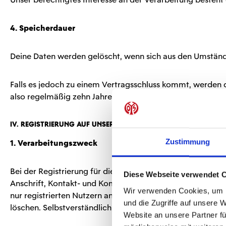
4. Speicherdauer
Deine Daten werden gelöscht, wenn sich aus den Umstände
Falls es jedoch zu einem Vertragsschluss kommt, werden 
also regelmäßig zehn Jahre (vgl. § 257 HGB, § 147 AO).
IV. Registrierung auf unserer Website
Zustimmung
1. Verarbeitungszweck
Bei der Registrierung für die Nutzung unserer personalis
Diese Webseite verwendet 
Anschrift, Kontakt- und Kommunikationsdaten (z. B. Telefon
Wir verwenden Cookies, um I
nur registrierten Nutzern anbieten. Angemeldete Nutzer 
und die Zugriffe auf unsere 
löschen. Selbstverständlich erteilen wir dir darüber hin
Website an unsere Partner fü