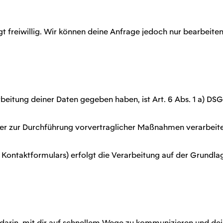
t freiwillig. Wir können deine Anfrage jedoch nur bearbeite
rarbeitung deiner Daten gegeben haben, ist Art. 6 Abs. 1 a) D
oder zur Durchführung vorvertraglicher Maßnahmen verarbeite
s Kontaktformulars) erfolgt die Verarbeitung auf der Grundlag
t darin, mit dir auf schnellem Wege zu kommunizieren und d