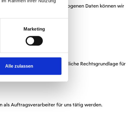
ie im Rahmen Ihrer Nutzung
Bereitstellung deiner personenbezogenen Daten können wir
Marketing
t. 6 Abs. 1 lit. a DSGVO).
licher Maßnahmen, so ist zusätzliche Rechtsgrundlage für
Alle zulassen
 als Auftragsverarbeiter für uns tätig werden.