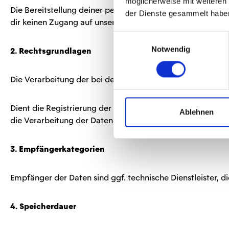
möglicherweise mit weiteren
Die Bereitstellung deiner personenbezogenen Daten erfolgt
der Dienste gesammelt habe
dir keinen Zugang auf unsere angebotenen Inhalte und L
Einwilligungsauswahl
Notwendig
2. Rechtsgrundlagen
Die Verarbeitung der bei der Registrierung eingegebenen Da
Dient die Registrierung der Erfüllung eines Vertrages, de
Ablehnen
die Verarbeitung der Daten Art. 6 Abs. 1 lit. b DSGVO.
3. Empfängerkategorien
Empfänger der Daten sind ggf. technische Dienstleister, d
4. Speicherdauer