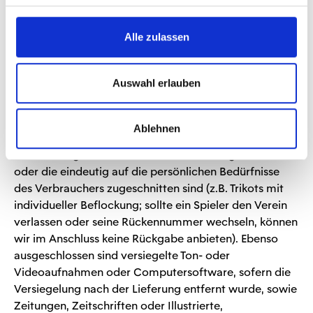
Prüfung der Beschaffenheit, Eigenschaften und
Funktionsweise der Waren nicht notwendigen Umgang
mit ihnen zurückzuführen ist.
Alle zulassen
Ausschluss des Widerrufsrechts
Auswahl erlauben
Das Widerrufsrecht besteht nicht bei Verträgen zur
Lieferung von Waren, die nicht vorgefertigt sind und
Ablehnen
für deren Herstellung eine individuelle Auswahl oder
Bestimmung durch den Verbraucher maßgeblich ist
oder die eindeutig auf die persönlichen Bedürfnisse
des Verbrauchers zugeschnitten sind (z.B. Trikots mit
individueller Beflockung; sollte ein Spieler den Verein
verlassen oder seine Rückennummer wechseln, können
wir im Anschluss keine Rückgabe anbieten). Ebenso
ausgeschlossen sind versiegelte Ton- oder
Videoaufnahmen oder Computersoftware, sofern die
Versiegelung nach der Lieferung entfernt wurde, sowie
Zeitungen, Zeitschriften oder Illustrierte,