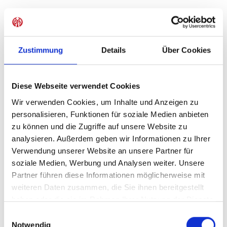
Produkt Anzahl: Gib den gewünschten Wer
Anzahl
Sofort verfügbar, Lieferzeit: 1-3 Tage
Zustimmung
Details
Über Cookies
Diese Webseite verwendet Cookies
IN DEN WARENKORB
Wir verwenden Cookies, um Inhalte und Anzeigen zu
personalisieren, Funktionen für soziale Medien anbieten
zu können und die Zugriffe auf unsere Website zu
analysieren. Außerdem geben wir Informationen zu Ihrer
Produktdetails
Verwendung unserer Website an unsere Partner für
soziale Medien, Werbung und Analysen weiter. Unsere
Partner führen diese Informationen möglicherweise mit
weiteren Daten zusammen, die Sie ihnen bereitgestellt
ÄHNLICHE PRODUKTE
haben oder die sie im Rahmen Ihrer Nutzung der Dienste
gesammelt haben.
Einwilligungsauswahl
Notwendig