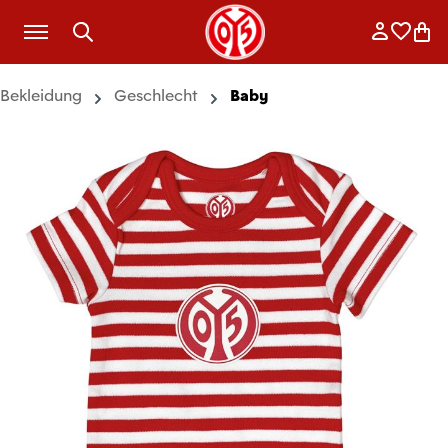
Zum Hauptinhalt springen
Anmelde
Merkli
War
Bekleidung
Geschlecht
Baby