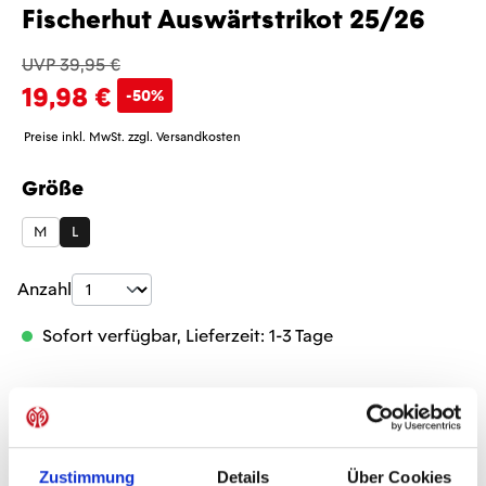
Fischerhut Auswärtstrikot 25/26
UVP 39,95 €
19,98 €
-50%
Preise inkl. MwSt. zzgl. Versandkosten
Größe
auswählen
M
L
Produkt Anzahl: Gib den gewünschten Wer
Anzahl
Sofort verfügbar, Lieferzeit: 1-3 Tage
IN DEN WARENKORB
Zustimmung
Details
Über Cookies