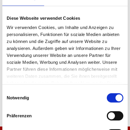
Diese Webseite verwendet Cookies
Produktdetails
Wir verwenden Cookies, um Inhalte und Anzeigen zu
personalisieren, Funktionen für soziale Medien anbieten
zu können und die Zugriffe auf unsere Website zu
analysieren. Außerdem geben wir Informationen zu Ihrer
ÄHNLICHE PRODUKTE
Verwendung unserer Website an unsere Partner für
soziale Medien, Werbung und Analysen weiter. Unsere
Partner führen diese Informationen möglicherweise mit
-50%
-50%
weiteren Daten zusammen, die Sie ihnen bereitgestellt
haben oder die sie im Rahmen Ihrer Nutzung der Dienste
Fischerhut Heimtrikot 25/26
Fischerhut Ausweichtr
gesammelt haben.
Einwilligungsauswahl
Notwendig
19,98 €
39,95 €
19,98 €
39,95 €
Präferenzen