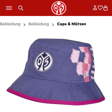
Zum Hauptinhalt springen
Anmelde
Merkli
War
Bekleidung
Bekleidung
Caps & Mützen