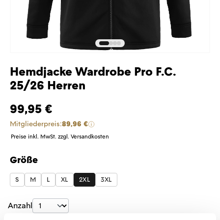
Hemdjacke Wardrobe Pro F.C.
25/26 Herren
99,95 €
Mitgliederpreis:
89,96 €
Preise inkl. MwSt. zzgl. Versandkosten
Größe
auswählen
S
M
L
XL
2XL
3XL
Produkt Anzahl: Gib den gewünschten Wer
Anzahl