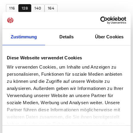
auswählen
116
128
140
164
Produkt Anzahl: Gib den gewünschten Wer
Anzahl
Sofort verfügbar, Lieferzeit: 1-3 Tage
Zustimmung
Details
Über Cookies
Diese Webseite verwendet Cookies
Wir verwenden Cookies, um Inhalte und Anzeigen zu
IN DEN WARENKORB
personalisieren, Funktionen für soziale Medien anbieten
zu können und die Zugriffe auf unsere Website zu
analysieren. Außerdem geben wir Informationen zu Ihrer
Verwendung unserer Website an unsere Partner für
Produktdetails
soziale Medien, Werbung und Analysen weiter. Unsere
Partner führen diese Informationen möglicherweise mit
weiteren Daten zusammen, die Sie ihnen bereitgestellt
haben oder die sie im Rahmen Ihrer Nutzung der Dienste
ÄHNLICHE PRODUKTE
gesammelt haben.