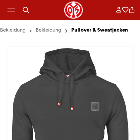
Zum Hauptinhalt springen
Anmelde
Merkli
War
Bekleidung
Bekleidung
Pullover & Sweatjacken