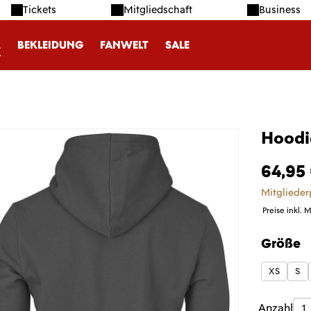
Tickets
Mitgliedschaft
Business
R
BEKLEIDUNG
FANWELT
SALE
Hoodie
64,95
Mitglieder
Preise inkl. 
Größe
auswäh
XS
S
Produk
Anzahl