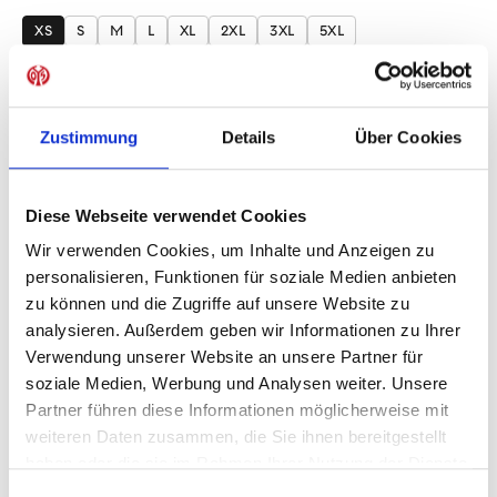
auswählen
XS
S
M
L
XL
2XL
3XL
5XL
Produkt Anzahl: Gib den gewünschten Wer
Anzahl
Sofort verfügbar, Lieferzeit: 1-3 Tage
Zustimmung
Details
Über Cookies
Diese Webseite verwendet Cookies
Wir verwenden Cookies, um Inhalte und Anzeigen zu
IN DEN WARENKORB
personalisieren, Funktionen für soziale Medien anbieten
zu können und die Zugriffe auf unsere Website zu
analysieren. Außerdem geben wir Informationen zu Ihrer
Verwendung unserer Website an unsere Partner für
Produktdetails
soziale Medien, Werbung und Analysen weiter. Unsere
Partner führen diese Informationen möglicherweise mit
weiteren Daten zusammen, die Sie ihnen bereitgestellt
haben oder die sie im Rahmen Ihrer Nutzung der Dienste
ÄHNLICHE PRODUKTE
gesammelt haben.