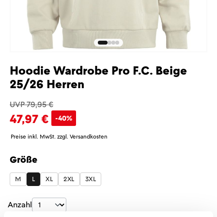
Hoodie Wardrobe Pro F.C. Beige
25/26 Herren
UVP 79,95 €
47,97 €
-40%
Preise inkl. MwSt. zzgl. Versandkosten
Größe
auswählen
M
L
XL
2XL
3XL
Produkt Anzahl: Gib den gewünschten Wer
Anzahl