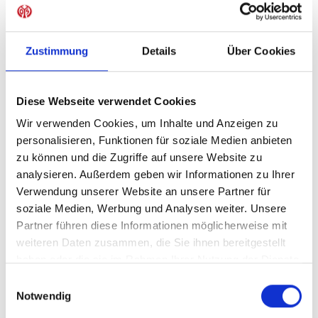
Sofort verfügbar, Lieferzeit: 5-7 Tage
Zustimmung
Details
Über Cookies
IN DEN WARENKORB
Diese Webseite verwendet Cookies
Wir verwenden Cookies, um Inhalte und Anzeigen zu
personalisieren, Funktionen für soziale Medien anbieten
zu können und die Zugriffe auf unsere Website zu
Produktdetails
analysieren. Außerdem geben wir Informationen zu Ihrer
Verwendung unserer Website an unsere Partner für
soziale Medien, Werbung und Analysen weiter. Unsere
Partner führen diese Informationen möglicherweise mit
ÄHNLICHE PRODUKTE
weiteren Daten zusammen, die Sie ihnen bereitgestellt
haben oder die sie im Rahmen Ihrer Nutzung der Dienste
gesammelt haben.
Einwilligungsauswahl
Notwendig
-40%
-40%