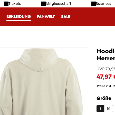
Tickets
Mitgliedschaft
Business
R
BEKLEIDUNG
FANWELT
SALE
Hoodi
Herre
UVP 79,9
47,97 
Preise inkl. 
Größe
auswäh
S
M