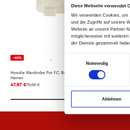
Diese Webseite verwendet 
Wir verwenden Cookies, um I
und die Zugriffe auf unsere 
Website an unsere Partner fü
möglicherweise mit weiteren
der Dienste gesammelt habe
Einwilligungsauswahl
-40%
-40%
Notwendig
Hoodie Wardrobe Pro F.C. Beige 25/26
Polo Wardrobe Pro 
Herren
Herren
47,97 €
20,97 €
79,95 €
34,95 €
Ablehnen