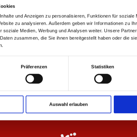
Cookies
nhalte und Anzeigen zu personalisieren, Funktionen für soziale
Website zu analysieren. Außerdem geben wir Informationen zu I
r soziale Medien, Werbung und Analysen weiter. Unsere Partner
ÄHNLICHE PRODUKTE
 Daten zusammen, die Sie ihnen bereitgestellt haben oder die s
n.
-40%
-
Präferenzen
Statistiken
F.C. Beige-Rot 25/26
Polo Wardrobe Pro F.C. Beige 25/26
T-
Herren
He
20,97 €
17
34,95 €
Auswahl erlauben