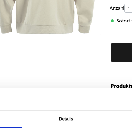
Produk
Anzahl
Sofort 
Produktd
Details