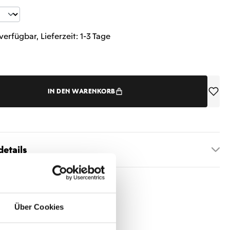
t Anzahl: Gib den gewünschten Wert ein 
verfügbar, Lieferzeit: 1-3 Tage
IN DEN WARENKORB
etails
Über Cookies