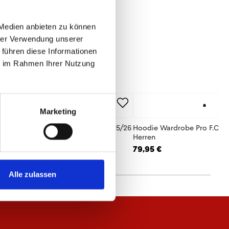
 Medien anbieten zu können
hrer Verwendung unserer
 führen diese Informationen
ie im Rahmen Ihrer Nutzung
40%
Marketing
Shirt Wardrobe Pro F.C. Beige-Rot 25/26
Hoodie Wardrobe Pro F.C. N
rren
Herren
,97 €
79,95 €
29,95 €
Alle zulassen