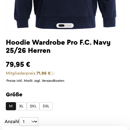
Hoodie Wardrobe Pro F.C. Navy
25/26 Herren
79,95 €
Mitgliederpreis:
71,96 €
Preise inkl. MwSt. zzgl. Versandkosten
Größe
auswählen
M
XL
2XL
3XL
Produkt Anzahl: Gib den gewünschten Wer
Anzahl