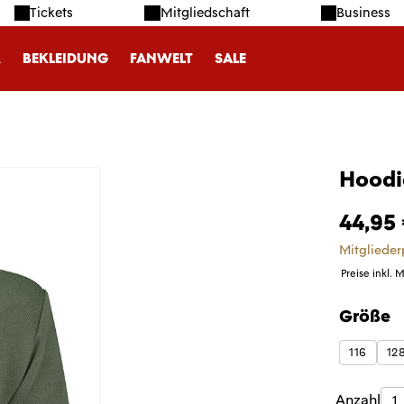
Tickets
Mitgliedschaft
Business
R
BEKLEIDUNG
FANWELT
SALE
Hoodie
44,95
Mitglieder
Preise inkl. 
Größe
auswäh
116
12
Produk
Anzahl