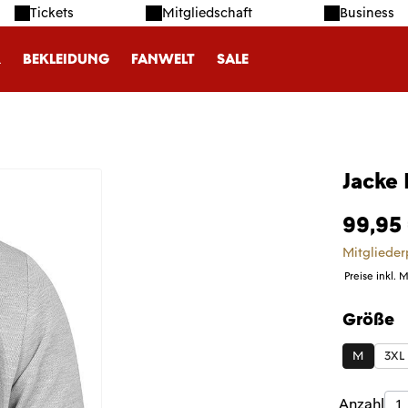
Tickets
Mitgliedschaft
Business
R
BEKLEIDUNG
FANWELT
SALE
Jacke 
99,95
Mitglieder
Preise inkl. 
Größe
auswäh
M
3XL
Produk
Anzahl