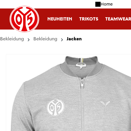
Home
m Hauptinhalt springen
Zur Suche springen
Zur Hauptnavigation springen
NEUHEITEN
TRIKOTS
TEAMWEA
Bekleidung
Bekleidung
Jacken