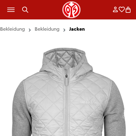
Zum Hauptinhalt springen
Anmelde
Merkli
War
Bekleidung
Bekleidung
Jacken