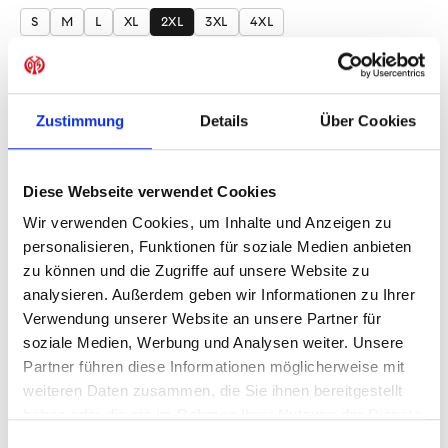
S
M
L
XL
2XL
3XL
4XL
Produkt Anzahl: Gib den gewünschten Wer
Anzahl
Sofort verfügbar, Lieferzeit: 1-3 Tage
Zustimmung
Details
Über Cookies
Diese Webseite verwendet Cookies
Wir verwenden Cookies, um Inhalte und Anzeigen zu
IN DEN WARENKORB
personalisieren, Funktionen für soziale Medien anbieten
zu können und die Zugriffe auf unsere Website zu
analysieren. Außerdem geben wir Informationen zu Ihrer
Verwendung unserer Website an unsere Partner für
Produktdetails
soziale Medien, Werbung und Analysen weiter. Unsere
Partner führen diese Informationen möglicherweise mit
weiteren Daten zusammen, die Sie ihnen bereitgestellt
haben oder die sie im Rahmen Ihrer Nutzung der Dienste
ÄHNLICHE PRODUKTE
gesammelt haben.
Einwilligungsauswahl