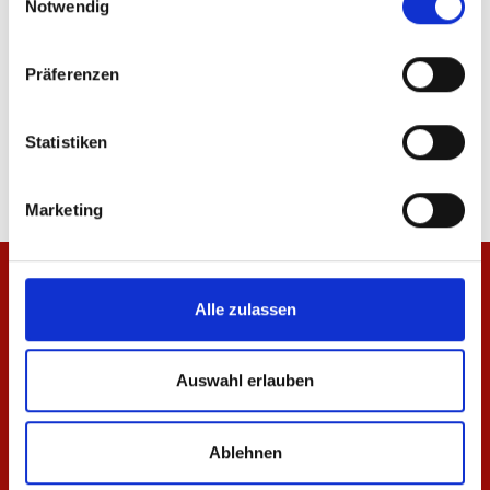
Notwendig
Präferenzen
Jacke Meenzer Herren
T-Shirt Meenzer Mäd
84,95 €
34,95 €
Statistiken
Marketing
Alle zulassen
Auswahl erlauben
Ablehnen