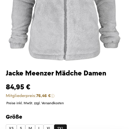
Jacke Meenzer Mädche Damen
84,95 €
Mitgliederpreis:
76,46 €
Preise inkl. MwSt. zzgl. Versandkosten
Größe
auswählen
XS
S
M
L
XL
2XL