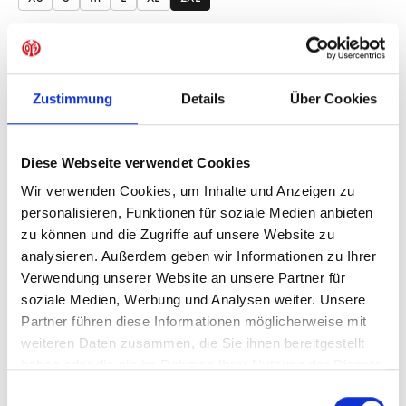
Produkt Anzahl: Gib den gewünschten Wer
Anzahl
Sofort verfügbar, Lieferzeit: 1-3 Tage
Zustimmung
Details
Über Cookies
Diese Webseite verwendet Cookies
IN DEN WARENKORB
Wir verwenden Cookies, um Inhalte und Anzeigen zu
personalisieren, Funktionen für soziale Medien anbieten
zu können und die Zugriffe auf unsere Website zu
analysieren. Außerdem geben wir Informationen zu Ihrer
Verwendung unserer Website an unsere Partner für
Produktdetails
soziale Medien, Werbung und Analysen weiter. Unsere
Partner führen diese Informationen möglicherweise mit
weiteren Daten zusammen, die Sie ihnen bereitgestellt
haben oder die sie im Rahmen Ihrer Nutzung der Dienste
ÄHNLICHE PRODUKTE
gesammelt haben.
Einwilligungsauswahl