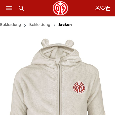
Zum Hauptinhalt springen
Anmelde
Merkli
War
Bekleidung
Bekleidung
Jacken