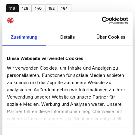
116
128
140
152
164
Produkt Anzahl: Gib den gewünschten Wer
Anzahl
Sofort verfügbar, Lieferzeit: 1-3 Tage
Zustimmung
Details
Über Cookies
Diese Webseite verwendet Cookies
Wir verwenden Cookies, um Inhalte und Anzeigen zu
IN DEN WARENKORB
personalisieren, Funktionen für soziale Medien anbieten
zu können und die Zugriffe auf unsere Website zu
analysieren. Außerdem geben wir Informationen zu Ihrer
Verwendung unserer Website an unsere Partner für
Produktdetails
soziale Medien, Werbung und Analysen weiter. Unsere
Partner führen diese Informationen möglicherweise mit
weiteren Daten zusammen, die Sie ihnen bereitgestellt
haben oder die sie im Rahmen Ihrer Nutzung der Dienste
ÄHNLICHE PRODUKTE
gesammelt haben.
Einwilligungsauswahl