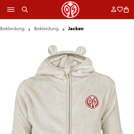
Zum Hauptinhalt springen
Anmelde
Merkli
War
Bekleidung
Bekleidung
Jacken