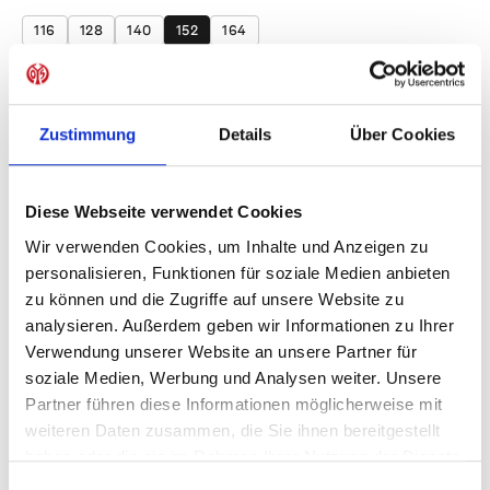
116
128
140
152
164
Produkt Anzahl: Gib den gewünschten Wer
Anzahl
Sofort verfügbar, Lieferzeit: 1-3 Tage
Zustimmung
Details
Über Cookies
Diese Webseite verwendet Cookies
Wir verwenden Cookies, um Inhalte und Anzeigen zu
IN DEN WARENKORB
personalisieren, Funktionen für soziale Medien anbieten
zu können und die Zugriffe auf unsere Website zu
analysieren. Außerdem geben wir Informationen zu Ihrer
Verwendung unserer Website an unsere Partner für
Produktdetails
soziale Medien, Werbung und Analysen weiter. Unsere
Partner führen diese Informationen möglicherweise mit
weiteren Daten zusammen, die Sie ihnen bereitgestellt
haben oder die sie im Rahmen Ihrer Nutzung der Dienste
ÄHNLICHE PRODUKTE
gesammelt haben.
Einwilligungsauswahl