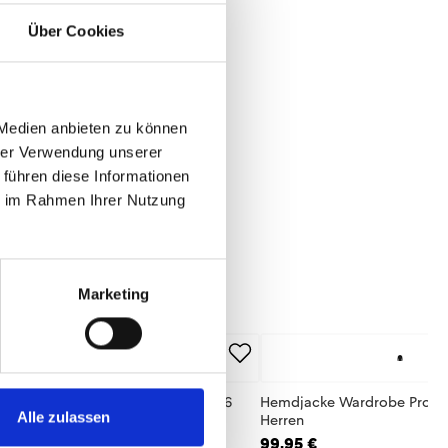
Über Cookies
 Medien anbieten zu können
hrer Verwendung unserer
 führen diese Informationen
ie im Rahmen Ihrer Nutzung
Marketing
odie Wardrobe Pro F.C. Navy 25/26
Hemdjacke Wardrobe Pro F.
Alle zulassen
rren
Herren
,95 €
99,95 €