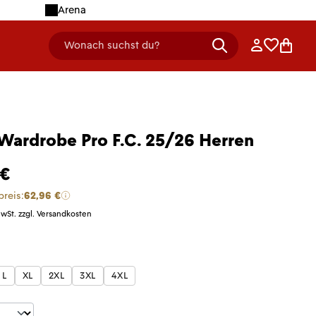
Arena
Anmelden
Merklist
Ware
Wonach suchst du?
header.searchDescription
Wardrobe Pro F.C. 25/26 Herren
 €
preis:
62,96 €
MwSt. zzgl. Versandkosten
len
L
XL
2XL
3XL
4XL
t Anzahl: Gib den gewünschten Wert ein 