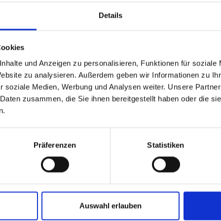
Details
Cookies
nhalte und Anzeigen zu personalisieren, Funktionen für soziale
Website zu analysieren. Außerdem geben wir Informationen zu I
r soziale Medien, Werbung und Analysen weiter. Unsere Partner
 Daten zusammen, die Sie ihnen bereitgestellt haben oder die s
n.
ÄHNLICHE PRODUKTE
Präferenzen
Statistiken
o F.C. Navy 25/26
Parka Wardrobe Pro F.C. 25/26 Herren
Ho
Auswahl erlauben
He
179,95 €
79