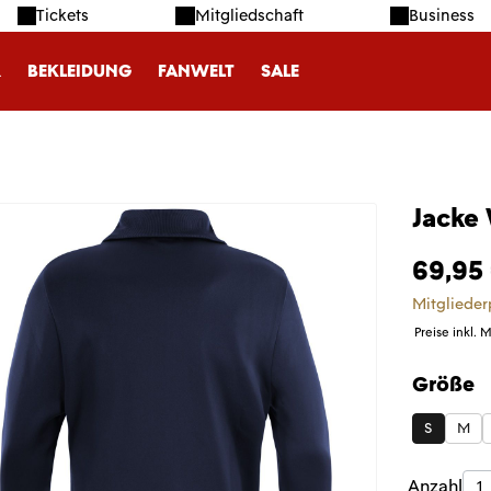
Tickets
Mitgliedschaft
Business
R
BEKLEIDUNG
FANWELT
SALE
Jacke 
69,95
Mitglieder
Preise inkl. 
Größe
auswäh
S
M
Produk
Anzahl