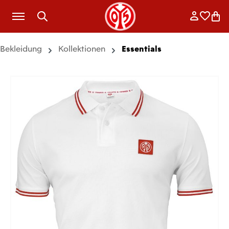
Zum Hauptinhalt springen
Anmelde
Merkli
War
Bekleidung
Kollektionen
Essentials