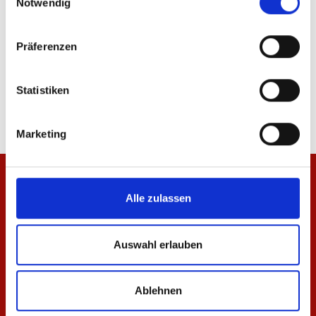
Notwendig
Präferenzen
T-Shirt Essentials Weiß Unisex
T-Shirt Essentials Nav
29,95 €
29,95 €
Statistiken
Marketing
Alle zulassen
Auswahl erlauben
Ablehnen