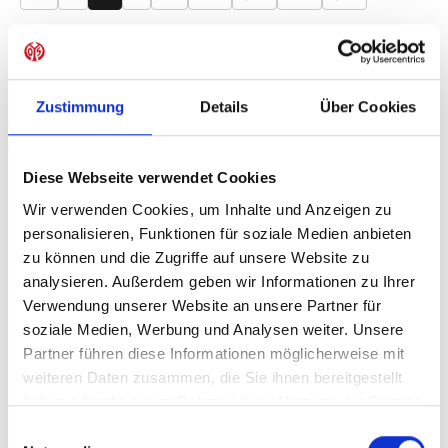
Produkt Anzahl: Gib den gewünschten Wer
Anzahl
Sofort verfügbar, Lieferzeit: 1-3 Tage
Zustimmung
Details
Über Cookies
Diese Webseite verwendet Cookies
IN DEN WARENKORB
Wir verwenden Cookies, um Inhalte und Anzeigen zu
personalisieren, Funktionen für soziale Medien anbieten
zu können und die Zugriffe auf unsere Website zu
analysieren. Außerdem geben wir Informationen zu Ihrer
Produktdetails
Verwendung unserer Website an unsere Partner für
soziale Medien, Werbung und Analysen weiter. Unsere
Partner führen diese Informationen möglicherweise mit
weiteren Daten zusammen, die Sie ihnen bereitgestellt
haben oder die sie im Rahmen Ihrer Nutzung der Dienste
ÄHNLICHE PRODUKTE
gesammelt haben.
Einwilligungsauswahl