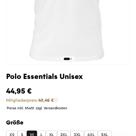
Polo Essentials Unisex
44,95 €
Mitgliederpreis:
40,46 €
Preise inkl. MwSt. zzgl. Versandkosten
Größe
auswählen
XS
S
M
L
XL
2XL
3XL
4XL
5XL