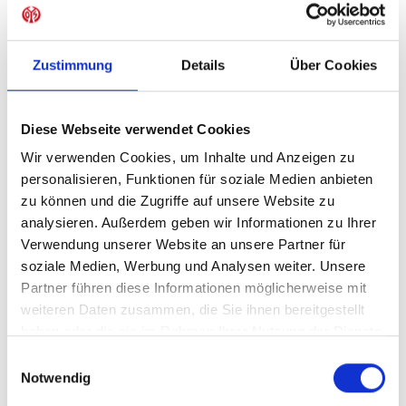
Sofort verfügbar, Lieferzeit: 1-3 Tage
Zustimmung
Details
Über Cookies
IN DEN WARENKORB
Diese Webseite verwendet Cookies
Wir verwenden Cookies, um Inhalte und Anzeigen zu
personalisieren, Funktionen für soziale Medien anbieten
zu können und die Zugriffe auf unsere Website zu
Produktdetails
analysieren. Außerdem geben wir Informationen zu Ihrer
Verwendung unserer Website an unsere Partner für
soziale Medien, Werbung und Analysen weiter. Unsere
Partner führen diese Informationen möglicherweise mit
ÄHNLICHE PRODUKTE
weiteren Daten zusammen, die Sie ihnen bereitgestellt
haben oder die sie im Rahmen Ihrer Nutzung der Dienste
gesammelt haben.
Einwilligungsauswahl
Notwendig
-40%
-40%