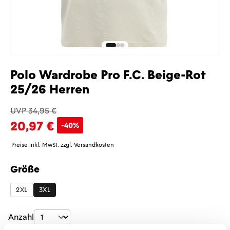
Polo Wardrobe Pro F.C. Beige-Rot
25/26 Herren
UVP 34,95 €
20,97 €
-40%
Preise inkl. MwSt. zzgl. Versandkosten
Größe
auswählen
2XL
3XL
Produkt Anzahl: Gib den gewünschten Wer
Anzahl