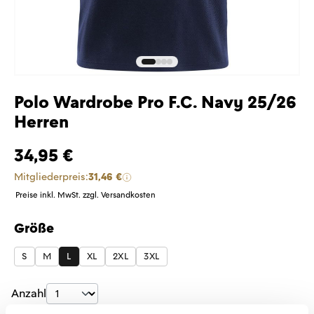
Polo Wardrobe Pro F.C. Navy 25/26
Herren
34,95 €
Mitgliederpreis:
31,46 €
Preise inkl. MwSt. zzgl. Versandkosten
Größe
auswählen
S
M
L
XL
2XL
3XL
Produkt Anzahl: Gib den gewünschten Wer
Anzahl