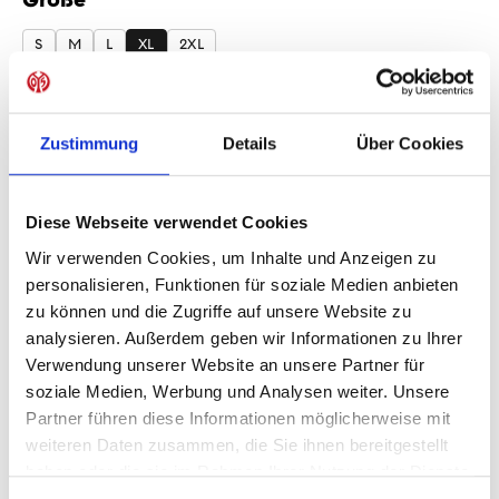
auswählen
S
M
L
XL
2XL
Produkt Anzahl: Gib den gewünschten Wer
Anzahl
Zustimmung
Details
Über Cookies
Sofort verfügbar, Lieferzeit: 1-3 Tage
Diese Webseite verwendet Cookies
Wir verwenden Cookies, um Inhalte und Anzeigen zu
IN DEN WARENKORB
personalisieren, Funktionen für soziale Medien anbieten
zu können und die Zugriffe auf unsere Website zu
analysieren. Außerdem geben wir Informationen zu Ihrer
Verwendung unserer Website an unsere Partner für
Produktdetails
soziale Medien, Werbung und Analysen weiter. Unsere
Partner führen diese Informationen möglicherweise mit
weiteren Daten zusammen, die Sie ihnen bereitgestellt
haben oder die sie im Rahmen Ihrer Nutzung der Dienste
gesammelt haben.