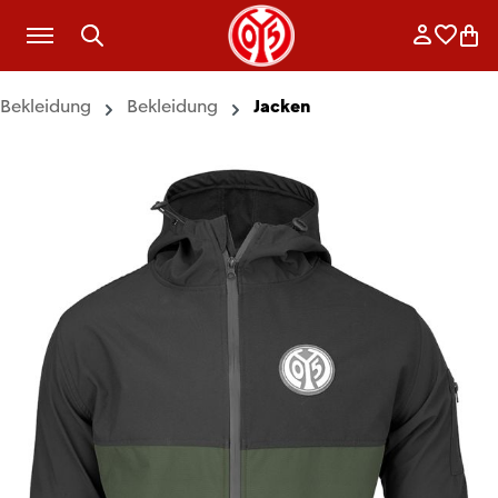
Zum Hauptinhalt springen
Anmelde
Merkli
War
Bekleidung
Bekleidung
Jacken