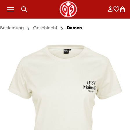
Zum Hauptinhalt springen
Anmelde
Merkli
War
Bekleidung
Geschlecht
Damen