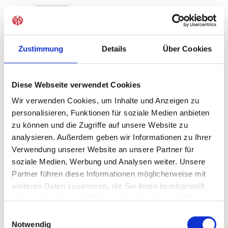
Produkt Anzahl: Gib den gewünschten Wer
Anzahl
Sofort verfügbar, Lieferzeit: 1-3 Tage
Zustimmung
Details
Über Cookies
Diese Webseite verwendet Cookies
IN DEN WARENKORB
Wir verwenden Cookies, um Inhalte und Anzeigen zu
personalisieren, Funktionen für soziale Medien anbieten
zu können und die Zugriffe auf unsere Website zu
analysieren. Außerdem geben wir Informationen zu Ihrer
Produktdetails
Verwendung unserer Website an unsere Partner für
soziale Medien, Werbung und Analysen weiter. Unsere
Partner führen diese Informationen möglicherweise mit
weiteren Daten zusammen, die Sie ihnen bereitgestellt
ÄHNLICHE PRODUKTE
haben oder die sie im Rahmen Ihrer Nutzung der Dienste
gesammelt haben.
Einwilligungsauswahl
Notwendig