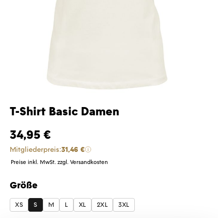
T-Shirt Basic Damen
34,95 €
Mitgliederpreis:
31,46 €
Preise inkl. MwSt. zzgl. Versandkosten
Größe
auswählen
XS
S
M
L
XL
2XL
3XL