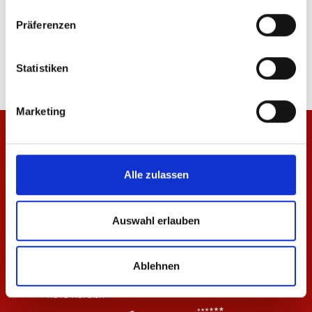
T-Shirt Basic Damen
Polo 1905 Herren
Präferenzen
34,95 €
44,95 €
Statistiken
Marketing
Alle zulassen
Auswahl erlauben
Ablehnen