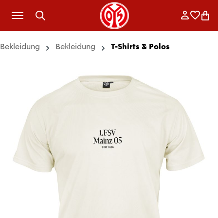
Zum Hauptinhalt springen
Anmelde
Merkli
War
Bekleidung
Bekleidung
T-Shirts & Polos