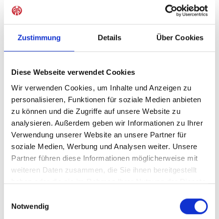
Sofort verfügbar, Lieferzeit: 1-3 Tage
Zustimmung
Details
Über Cookies
IN DEN WARENKORB
Diese Webseite verwendet Cookies
Wir verwenden Cookies, um Inhalte und Anzeigen zu
personalisieren, Funktionen für soziale Medien anbieten
zu können und die Zugriffe auf unsere Website zu
Produktdetails
analysieren. Außerdem geben wir Informationen zu Ihrer
Verwendung unserer Website an unsere Partner für
soziale Medien, Werbung und Analysen weiter. Unsere
Partner führen diese Informationen möglicherweise mit
ÄHNLICHE PRODUKTE
weiteren Daten zusammen, die Sie ihnen bereitgestellt
haben oder die sie im Rahmen Ihrer Nutzung der Dienste
gesammelt haben.
Einwilligungsauswahl
Notwendig