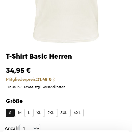
T-Shirt Basic Herren
34,95 €
Mitgliederpreis:
31,46 €
Preise inkl. MwSt. zzgl. Versandkosten
Größe
auswählen
S
M
L
XL
2XL
3XL
4XL
Produkt Anzahl: Gib den gewünschten Wer
Anzahl