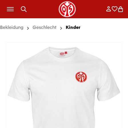
Zum Hauptinhalt springen
Anmelde
Merkli
War
Bekleidung
Geschlecht
Kinder