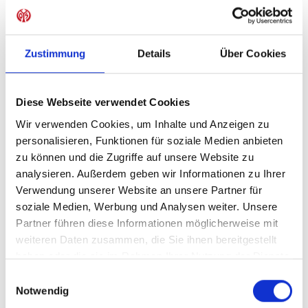
Sofort verfügbar, Lieferzeit: 1-3 Tage
Zustimmung
Details
Über Cookies
IN DEN WARENKORB
Diese Webseite verwendet Cookies
Wir verwenden Cookies, um Inhalte und Anzeigen zu
personalisieren, Funktionen für soziale Medien anbieten
zu können und die Zugriffe auf unsere Website zu
Produktdetails
analysieren. Außerdem geben wir Informationen zu Ihrer
Verwendung unserer Website an unsere Partner für
soziale Medien, Werbung und Analysen weiter. Unsere
Partner führen diese Informationen möglicherweise mit
ÄHNLICHE PRODUKTE
weiteren Daten zusammen, die Sie ihnen bereitgestellt
haben oder die sie im Rahmen Ihrer Nutzung der Dienste
gesammelt haben.
Einwilligungsauswahl
Notwendig