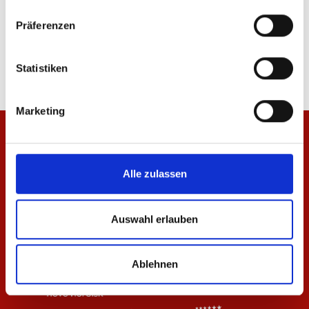
Kinderschal Mainz 05
T-Shirt seit 1905 Kinder
Präferenzen
19,95 €
19,95 €
Statistiken
Marketing
Alle zulassen
Auswahl erlauben
Ablehnen