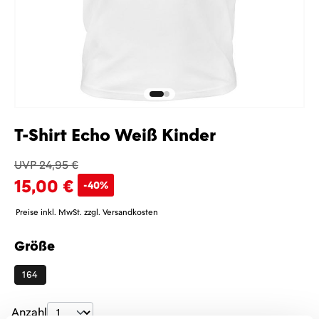
T-Shirt Echo Weiß Kinder
UVP 24,95 €
15,00 €
-40%
Preise inkl. MwSt. zzgl. Versandkosten
Größe
auswählen
164
Produkt Anzahl: Gib den gewünschten Wer
Anzahl