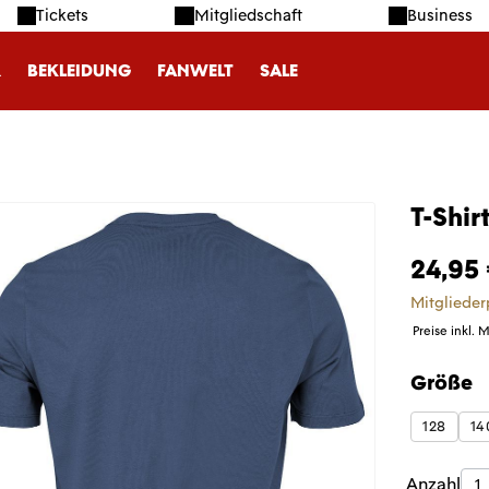
Tickets
Mitgliedschaft
Business
R
BEKLEIDUNG
FANWELT
SALE
T-Shir
24,95
Mitglieder
Preise inkl. 
Größe
auswäh
128
14
Produk
Anzahl