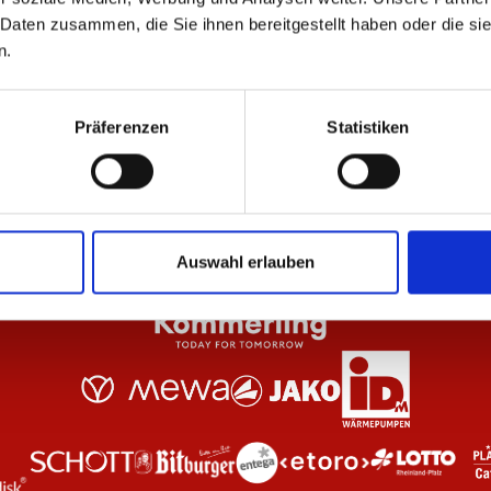
 Daten zusammen, die Sie ihnen bereitgestellt haben oder die s
n.
nthrazit Unisex
T-Shirt Essentials Anthrazit Kinder
T-S
24,95 €
29
Präferenzen
Statistiken
Auswahl erlauben