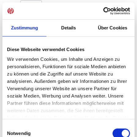
Produkt Anzahl: Gib den gewünschten Wer
Anzahl
Sofort verfügbar, Lieferzeit: 1-3 Tage
Zustimmung
Details
Über Cookies
Diese Webseite verwendet Cookies
IN DEN WARENKORB
Wir verwenden Cookies, um Inhalte und Anzeigen zu
personalisieren, Funktionen für soziale Medien anbieten
zu können und die Zugriffe auf unsere Website zu
analysieren. Außerdem geben wir Informationen zu Ihrer
Produktdetails
Verwendung unserer Website an unsere Partner für
soziale Medien, Werbung und Analysen weiter. Unsere
Partner führen diese Informationen möglicherweise mit
weiteren Daten zusammen, die Sie ihnen bereitgestellt
ÄHNLICHE PRODUKTE
haben oder die sie im Rahmen Ihrer Nutzung der Dienste
gesammelt haben.
Einwilligungsauswahl
Notwendig