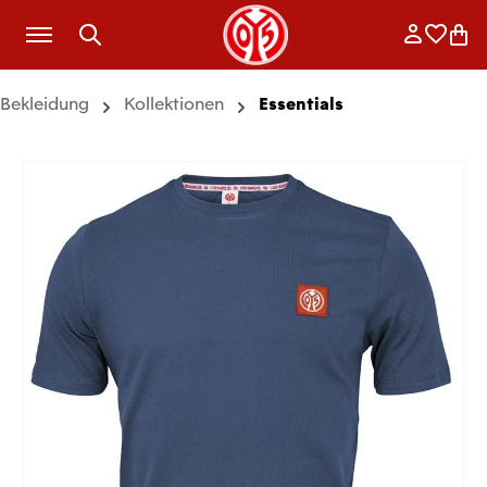
Zum Hauptinhalt springen
Anmelde
Merkli
War
Bekleidung
Kollektionen
Essentials