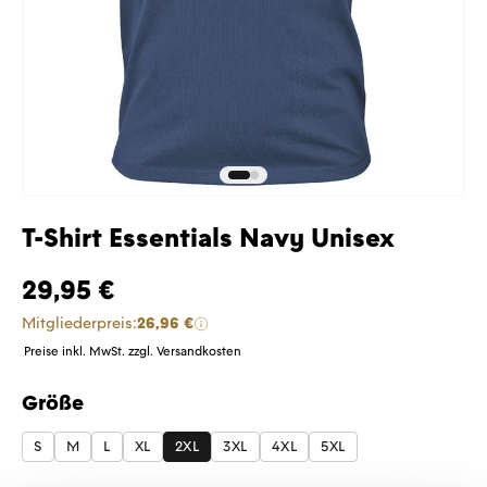
T-Shirt Essentials Navy Unisex
29,95 €
Mitgliederpreis:
26,96 €
Preise inkl. MwSt. zzgl. Versandkosten
Größe
auswählen
S
M
L
XL
2XL
3XL
4XL
5XL