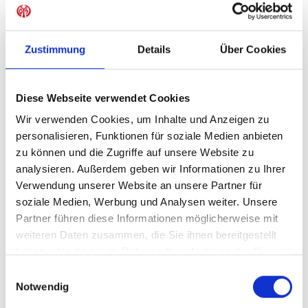
Sofort verfügbar, Lieferzeit: 1-3 Tage
Zustimmung
Details
Über Cookies
IN DEN WARENKORB
Diese Webseite verwendet Cookies
Wir verwenden Cookies, um Inhalte und Anzeigen zu
personalisieren, Funktionen für soziale Medien anbieten
zu können und die Zugriffe auf unsere Website zu
Produktdetails
analysieren. Außerdem geben wir Informationen zu Ihrer
Verwendung unserer Website an unsere Partner für
soziale Medien, Werbung und Analysen weiter. Unsere
Partner führen diese Informationen möglicherweise mit
ÄHNLICHE PRODUKTE
weiteren Daten zusammen, die Sie ihnen bereitgestellt
haben oder die sie im Rahmen Ihrer Nutzung der Dienste
gesammelt haben.
Einwilligungsauswahl
Notwendig
-40%
-40%