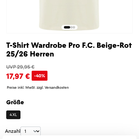
T-Shirt Wardrobe Pro F.C. Beige-Rot
25/26 Herren
UVP 29,95 €
17,97 €
-40%
Preise inkl. MwSt. zzgl. Versandkosten
Größe
auswählen
4XL
Produkt Anzahl: Gib den gewünschten Wer
Anzahl