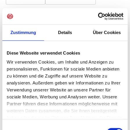
Produkt Anzahl: Gib den gewünschten Wer
Anzahl
Sofort verfügbar, Lieferzeit: 5-7 Tage
Zustimmung
Details
Über Cookies
Diese Webseite verwendet Cookies
IN DEN WARENKORB
Wir verwenden Cookies, um Inhalte und Anzeigen zu
personalisieren, Funktionen für soziale Medien anbieten
zu können und die Zugriffe auf unsere Website zu
analysieren. Außerdem geben wir Informationen zu Ihrer
Verwendung unserer Website an unsere Partner für
Produktdetails
soziale Medien, Werbung und Analysen weiter. Unsere
Partner führen diese Informationen möglicherweise mit
weiteren Daten zusammen, die Sie ihnen bereitgestellt
haben oder die sie im Rahmen Ihrer Nutzung der Dienste
ÄHNLICHE PRODUKTE
gesammelt haben.
Einwilligungsauswahl