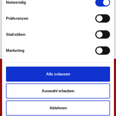
Notwendig
NEU
Präferenzen
Heimtrikot 26/27 Herren
Warm-Up T-Shirt 26/2
84,95 €
49,95 €
Statistiken
Marketing
Alle zulassen
Auswahl erlauben
Ablehnen