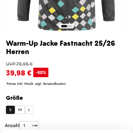
Warm-Up Jacke Fastnacht 25/26
Herren
UVP 79,95 €
39,98 €
-50%
Preise inkl. MwSt. zzgl. Versandkosten
Größe
auswählen
S
M
L
Produkt Anzahl: Gib den gewünschten Wer
Anzahl