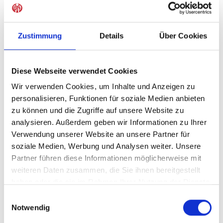
Sofort verfügbar, Lieferzeit: 1-2 Wochen
Zustimmung
Details
Über Cookies
IN DEN WARENKORB
Diese Webseite verwendet Cookies
Wir verwenden Cookies, um Inhalte und Anzeigen zu
personalisieren, Funktionen für soziale Medien anbieten
zu können und die Zugriffe auf unsere Website zu
Produktdetails
analysieren. Außerdem geben wir Informationen zu Ihrer
Verwendung unserer Website an unsere Partner für
soziale Medien, Werbung und Analysen weiter. Unsere
Partner führen diese Informationen möglicherweise mit
ÄHNLICHE PRODUKTE
weiteren Daten zusammen, die Sie ihnen bereitgestellt
haben oder die sie im Rahmen Ihrer Nutzung der Dienste
gesammelt haben.
Einwilligungsauswahl
Notwendig
NEU
NEU