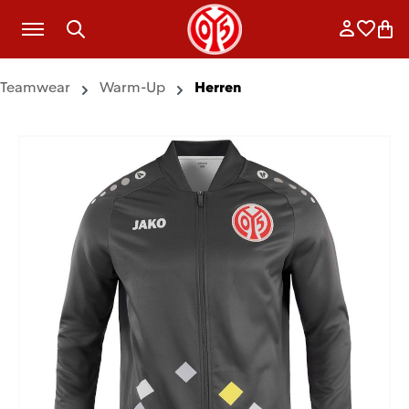
Zum Hauptinhalt springen
Anmelde
Merkli
War
Teamwear
Warm-Up
Herren