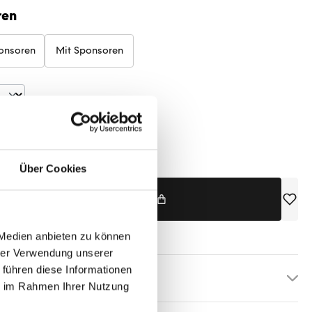
ren
onsoren
Mit Sponsoren
t Anzahl: Gib den gewünschten Wert ein 
verfügbar, Lieferzeit: 5-7 Tage
Über Cookies
IN DEN WARENKORB
 Medien anbieten zu können
hrer Verwendung unserer
 führen diese Informationen
etails
ie im Rahmen Ihrer Nutzung