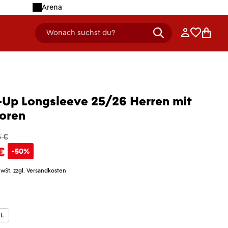
Arena
Anmelden
Merklist
Ware
Wonach suchst du?
header.searchDescription
Up Longsleeve 25/26 Herren mit
oren
 €
€
-50%
MwSt. zzgl. Versandkosten
len
L