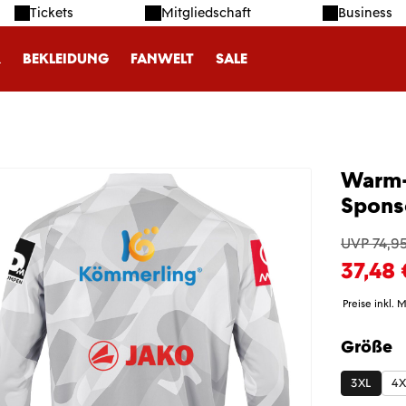
Tickets
Mitgliedschaft
Business
R
BEKLEIDUNG
FANWELT
SALE
Warm-
Spons
UVP 74,95
37,48 
Preise inkl. 
Größe
auswäh
3XL
4X