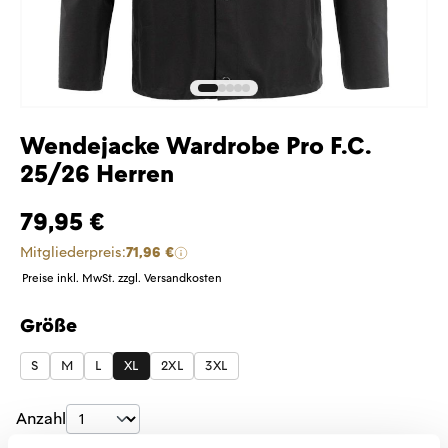
Wendejacke Wardrobe Pro F.C.
25/26 Herren
79,95 €
Mitgliederpreis:
71,96 €
Preise inkl. MwSt. zzgl. Versandkosten
Größe
auswählen
S
M
L
XL
2XL
3XL
Produkt Anzahl: Gib den gewünschten Wer
Anzahl