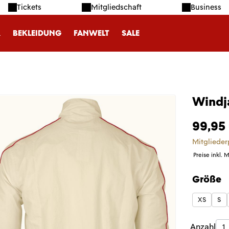
Tickets
Mitgliedschaft
Business
R
BEKLEIDUNG
FANWELT
SALE
Windja
99,95
Mitglieder
Preise inkl. 
Größe
auswäh
XS
S
Produk
Anzahl