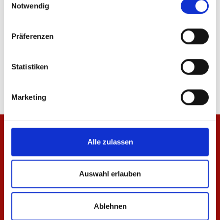
Notwendig
Präferenzen
Zip Jacke Essentials Rot Unisex
T-Shirt Essentials Rot 
Statistiken
69,95 €
29,95 €
Marketing
Alle zulassen
Auswahl erlauben
Ablehnen