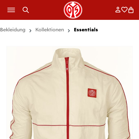
Zum Hauptinhalt springen
Anmelde
Merkli
War
Bekleidung
Kollektionen
Essentials