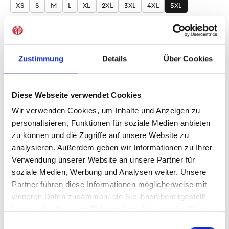
XS
S
M
L
XL
2XL
3XL
4XL
5XL
Produkt Anzahl: Gib den gewünschten Wer
Anzahl
Sofort verfügbar, Lieferzeit: 1-3 Tage
Zustimmung
Details
Über Cookies
Diese Webseite verwendet Cookies
IN DEN WARENKORB
Wir verwenden Cookies, um Inhalte und Anzeigen zu
personalisieren, Funktionen für soziale Medien anbieten
zu können und die Zugriffe auf unsere Website zu
analysieren. Außerdem geben wir Informationen zu Ihrer
Verwendung unserer Website an unsere Partner für
Produktdetails
soziale Medien, Werbung und Analysen weiter. Unsere
Partner führen diese Informationen möglicherweise mit
weiteren Daten zusammen, die Sie ihnen bereitgestellt
haben oder die sie im Rahmen Ihrer Nutzung der Dienste
ÄHNLICHE PRODUKTE
gesammelt haben.
Einwilligungsauswahl