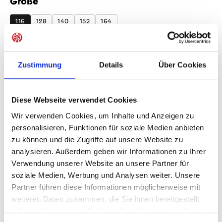
Größe
auswählen
116
128
140
152
164
Produkt Anzahl: Gib den gewünschten Wer
Anzahl
Zustimmung
Details
Über Cookies
Sofort verfügbar, Lieferzeit: 1-3 Tage
Diese Webseite verwendet Cookies
Wir verwenden Cookies, um Inhalte und Anzeigen zu
IN DEN WARENKORB
personalisieren, Funktionen für soziale Medien anbieten
zu können und die Zugriffe auf unsere Website zu
analysieren. Außerdem geben wir Informationen zu Ihrer
Verwendung unserer Website an unsere Partner für
Produktdetails
soziale Medien, Werbung und Analysen weiter. Unsere
Partner führen diese Informationen möglicherweise mit
weiteren Daten zusammen, die Sie ihnen bereitgestellt
haben oder die sie im Rahmen Ihrer Nutzung der Dienste