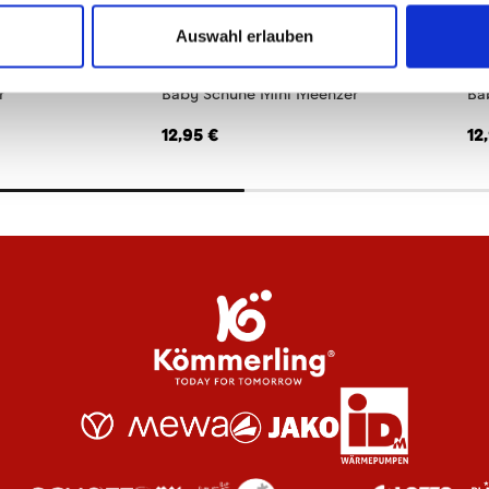
Auswahl erlauben
r
Baby Schuhe Mini Meenzer
Ba
12,95 €
12