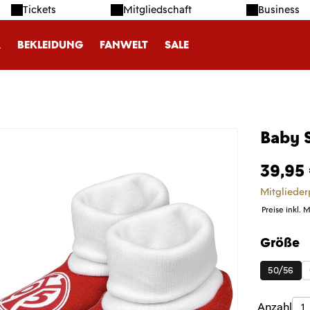
Tickets
Mitgliedschaft
Business
R
BEKLEIDUNG
FANWELT
SALE
Baby 
39,95
Mitglieder
Preise inkl. 
Größe
auswäh
50/56
Produk
Anzahl