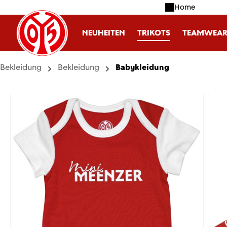
Home
m Hauptinhalt springen
Zur Suche springen
Zur Hauptnavigation springen
NEUHEITEN
TRIKOTS
TEAMWEA
Bekleidung
Bekleidung
Babykleidung