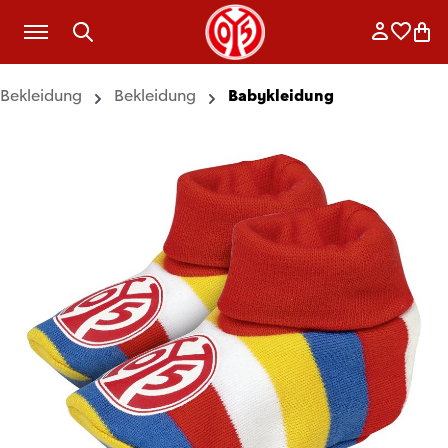
Zum Hauptinhalt springen
Anmelde
Merkli
War
Bekleidung
Bekleidung
Babykleidung