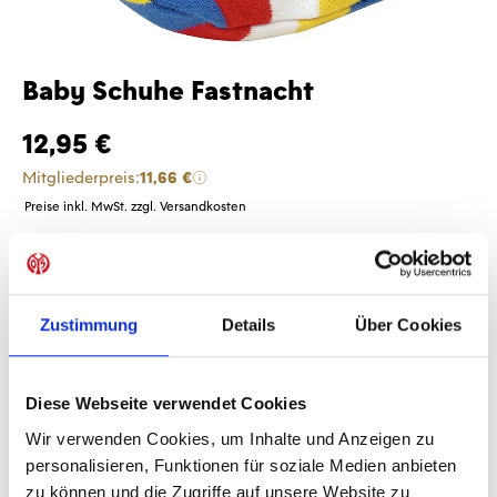
Baby Schuhe Fastnacht
12,95 €
Mitgliederpreis:
11,66 €
Preise inkl. MwSt. zzgl. Versandkosten
Produkt Anzahl: Gib den gewünschten Wer
Anzahl
Sofort verfügbar, Lieferzeit: 1-3 Tage
Zustimmung
Details
Über Cookies
Diese Webseite verwendet Cookies
IN DEN WARENKORB
Wir verwenden Cookies, um Inhalte und Anzeigen zu
personalisieren, Funktionen für soziale Medien anbieten
zu können und die Zugriffe auf unsere Website zu