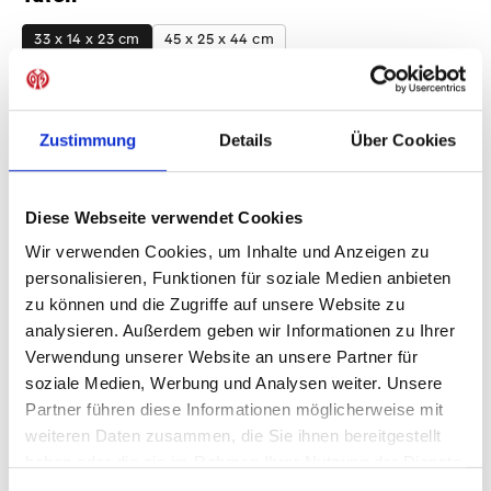
auswählen
33 x 14 x 23 cm
45 x 25 x 44 cm
Produkt Anzahl: Gib den gewünschten Wer
Anzahl
Zustimmung
Details
Über Cookies
Sofort verfügbar, Lieferzeit: 1-3 Tage
Diese Webseite verwendet Cookies
Wir verwenden Cookies, um Inhalte und Anzeigen zu
IN DEN WARENKORB
personalisieren, Funktionen für soziale Medien anbieten
zu können und die Zugriffe auf unsere Website zu
analysieren. Außerdem geben wir Informationen zu Ihrer
Verwendung unserer Website an unsere Partner für
Produktdetails
soziale Medien, Werbung und Analysen weiter. Unsere
Partner führen diese Informationen möglicherweise mit
weiteren Daten zusammen, die Sie ihnen bereitgestellt
haben oder die sie im Rahmen Ihrer Nutzung der Dienste
gesammelt haben.