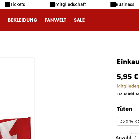
Tickets
Mitgliedschaft
Business
R
BEKLEIDUNG
FANWELT
SALE
Einkau
5,95 €
Mitglieder
Preise inkl. 
Tüten
auswäh
33 x 14 x
Produk
Anzahl