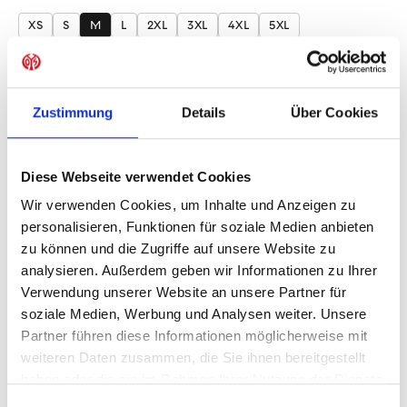
auswählen
XS
S
M
L
2XL
3XL
4XL
5XL
Produkt Anzahl: Gib den gewünschten Wer
Anzahl
Sofort verfügbar, Lieferzeit: 1-3 Tage
Zustimmung
Details
Über Cookies
Diese Webseite verwendet Cookies
Wir verwenden Cookies, um Inhalte und Anzeigen zu
IN DEN WARENKORB
personalisieren, Funktionen für soziale Medien anbieten
zu können und die Zugriffe auf unsere Website zu
analysieren. Außerdem geben wir Informationen zu Ihrer
Verwendung unserer Website an unsere Partner für
Produktdetails
soziale Medien, Werbung und Analysen weiter. Unsere
Partner führen diese Informationen möglicherweise mit
weiteren Daten zusammen, die Sie ihnen bereitgestellt
haben oder die sie im Rahmen Ihrer Nutzung der Dienste
ÄHNLICHE PRODUKTE
gesammelt haben.