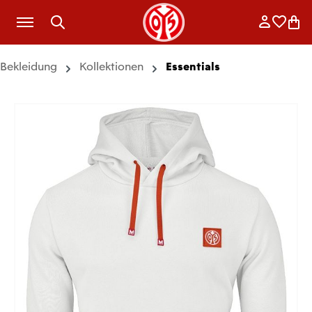
Zum Hauptinhalt springen
Anmelde
Merkli
War
Bekleidung
Kollektionen
Essentials