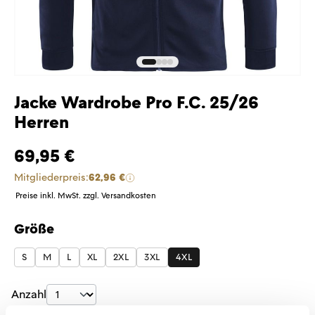
Jacke Wardrobe Pro F.C. 25/26
Herren
69,95 €
Mitgliederpreis:
62,96 €
Preise inkl. MwSt. zzgl. Versandkosten
Größe
auswählen
S
M
L
XL
2XL
3XL
4XL
Produkt Anzahl: Gib den gewünschten Wer
Anzahl