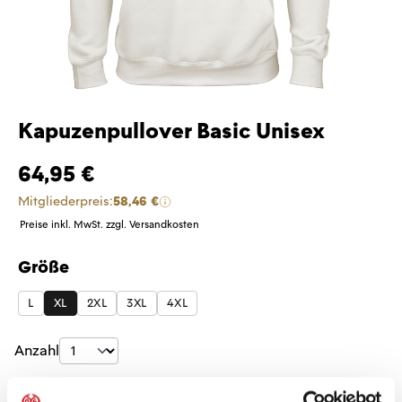
Kapuzenpullover Basic Unisex
64,95 €
Mitgliederpreis:
58,46 €
Preise inkl. MwSt. zzgl. Versandkosten
Größe
auswählen
L
XL
2XL
3XL
4XL
Produkt Anzahl: Gib den gewünschten Wer
Anzahl
Sofort verfügbar, Lieferzeit: 1-3 Tage