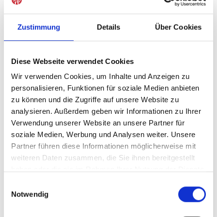
Zustimmung
Details
Über Cookies
IN DEN WARENKORB
Diese Webseite verwendet Cookies
Wir verwenden Cookies, um Inhalte und Anzeigen zu
personalisieren, Funktionen für soziale Medien anbieten
Produktdetails
zu können und die Zugriffe auf unsere Website zu
analysieren. Außerdem geben wir Informationen zu Ihrer
Verwendung unserer Website an unsere Partner für
soziale Medien, Werbung und Analysen weiter. Unsere
ÄHNLICHE PRODUKTE
Partner führen diese Informationen möglicherweise mit
weiteren Daten zusammen, die Sie ihnen bereitgestellt
haben oder die sie im Rahmen Ihrer Nutzung der Dienste
gesammelt haben.
Einwilligungsauswahl
Notwendig
Zip Hoodie Basic Unisex
Kappe Logo