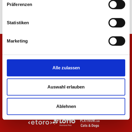
Präferenzen
64,95 €
19,95 €
Statistiken
Marketing
Alle zulassen
Auswahl erlauben
Ablehnen