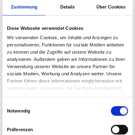
Zustimmung
Details
Über Cookies
IN DEN WARENKORB
Diese Webseite verwendet Cookies
Wir verwenden Cookies, um Inhalte und Anzeigen zu
Produktdetails
personalisieren, Funktionen für soziale Medien anbieten
zu können und die Zugriffe auf unsere Website zu
analysieren. Außerdem geben wir Informationen zu Ihrer
Verwendung unserer Website an unsere Partner für
ÄHNLICHE PRODUKTE
soziale Medien, Werbung und Analysen weiter. Unsere
Partner führen diese Informationen möglicherweise mit
weiteren Daten zusammen, die Sie ihnen bereitgestellt
haben oder die sie im Rahmen Ihrer Nutzung der Dienste
gesammelt haben.
Einwilligungsauswahl
Notwendig
Karte Herzlichen Glückwunsch
Bär Trikot
2,95 €
19,95 €
Präferenzen