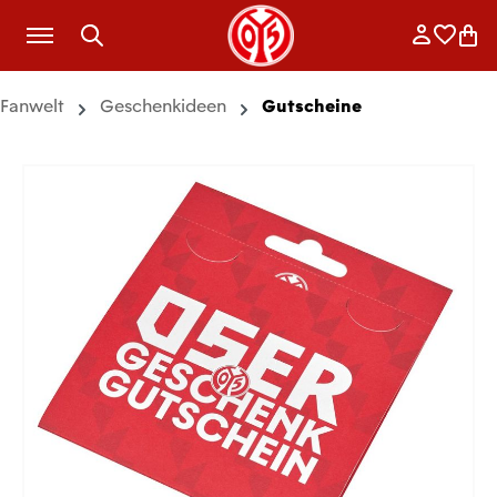
Zum Hauptinhalt springen
Anmelde
Merkli
War
Fanwelt
Geschenkideen
Gutscheine