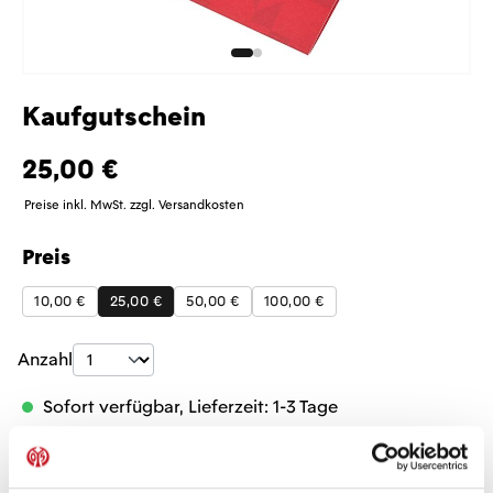
Kaufgutschein
25,00 €
Preise inkl. MwSt. zzgl. Versandkosten
Preis
auswählen
10,00 €
25,00 €
50,00 €
100,00 €
Produkt Anzahl: Gib den gewünschten Wer
Anzahl
Sofort verfügbar, Lieferzeit: 1-3 Tage