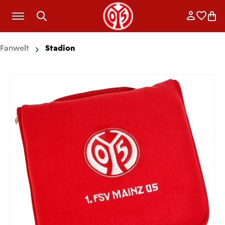
Zum Hauptinhalt springen
Anmelde
Merkli
War
Fanwelt
Stadion